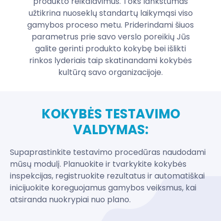
produkto reikalavimus. Toks lankstumas
užtikrina nuoseklų standartų laikymąsi viso
gamybos proceso metu. Priderindami šiuos
parametrus prie savo verslo poreikių Jūs
galite gerinti produkto kokybę bei išlikti
rinkos lyderiais taip skatinandami kokybės
kultūrą savo organizacijoje.
KOKYBĖS TESTAVIMO
VALDYMAS:
Supaprastinkite testavimo procedūras naudodami
mūsų modulį. Planuokite ir tvarkykite kokybės
inspekcijas, registruokite rezultatus ir automatiškai
inicijuokite koreguojamus gamybos veiksmus, kai
atsiranda nuokrypiai nuo plano.