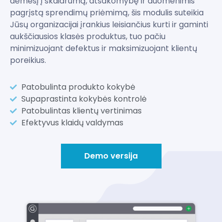
dėmesį į skaidrumą, atsakomybę ir duomenimis
pagrįstą sprendimų priėmimą, šis modulis suteikia
Jūsų organizacijai įrankius leisiančius kurti ir gaminti
aukščiausios klasės produktus, tuo pačiu
minimizuojant defektus ir maksimizuojant klientų
poreikius.
Patobulinta produkto kokybė
Supaprastinta kokybės kontrolė
Patobulintas klientų vertinimas
Efektyvus klaidų valdymas
Demo versija