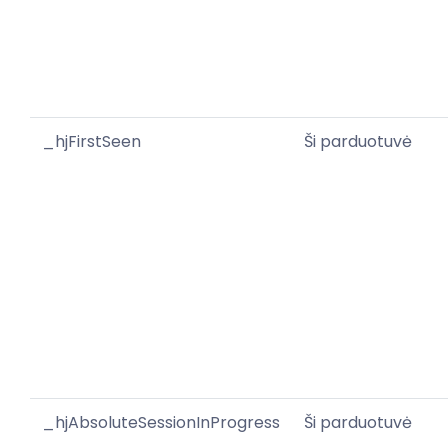
_hjFirstSeen
Ši parduotuvė
_hjAbsoluteSessionInProgress
Ši parduotuvė