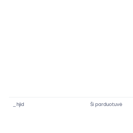
_hjid
Ši parduotuvė