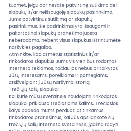
tuomet, jeigu dar nesate patvirtinę sutikimo dėl
slapukų ir/ar neišsaugoję slapukų pasirinkimo.
Jums patvirtinus sutikimą ar slapukų
pasirinkimus, šie pasirinkimai yra išsaugomi ir
pakartotinai slapukų pranešimo juosta
neberodoma, nebent visus slapukus ištrintumėte
naršyklės pagalba.
Atminkite, kad atmetus statistinius ir/ar
rinkodaros slapukus Jums vis vien bus rodomos
interneto reklamos, tačiau jos nebus pritaikytos
Jūsų interesams, poreikiams ir pomėgiams,
atsižvelgiant į Jūsų naršymo istoriją.
Trečiųjų šalių slapukai:
Kai kurie mūsų svetainėje naudojami rinkodaros
slapukai priklauso trečiosioms šalims. Trečiosios
šalys padeda mums perduoti atitinkamus
rinkodaros pranešimus, kai Jūs apsilankote šių
trečiųjų šalių interneto svetainėse, įgalina rodyti