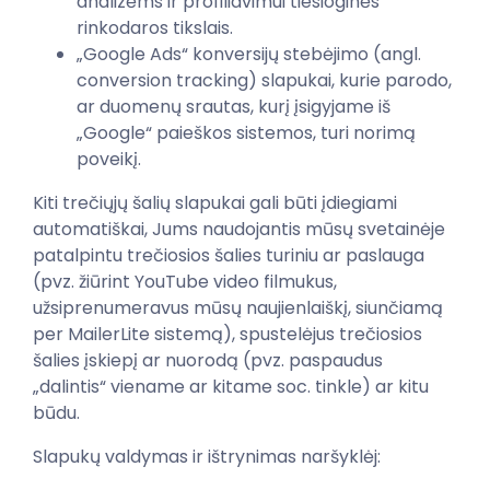
analizėms ir profiliavimui tiesioginės
rinkodaros tikslais.
„Google Ads“ konversijų stebėjimo (angl.
conversion tracking) slapukai, kurie parodo,
ar duomenų srautas, kurį įsigyjame iš
„Google“ paieškos sistemos, turi norimą
poveikį.
Kiti trečiųjų šalių slapukai gali būti įdiegiami
automatiškai, Jums naudojantis mūsų svetainėje
patalpintu trečiosios šalies turiniu ar paslauga
(pvz. žiūrint YouTube video filmukus,
užsiprenumeravus mūsų naujienlaiškį, siunčiamą
per MailerLite sistemą), spustelėjus trečiosios
šalies įskiepį ar nuorodą (pvz. paspaudus
„dalintis“ viename ar kitame soc. tinkle) ar kitu
būdu.
Slapukų valdymas ir ištrynimas naršyklėj: