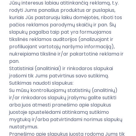
Jūsų interesus labiau atitinkančią reklamą, t.y.
rodyti Jums panašius produktus ar puslapius,
kuriais Jūs pastaruoju laiku domėjotės, riboti tos
pačios reklamos parodymų skaičių ir pan. Šių
slapukų pagalba taip pat yra formuojamos
tikslinės reklamos auditorijos (analizuojant ir
profiliuojant vartotojų naršymo informaciją),
nukreipiama tikslinė ir/ar pakartotinė reklama ir
pan.
Statistiniai (analitiniai) ir rinkodaros slapukai
įrašomi tik Jums patvirtinus savo sutikimą.
Sutikimas naudoti slapukus:
Su mūsų kontroliuojamų statistinių (analitinių)
ir/ar rinkodaros slapukų įrašymu galite sutikti
arba juos atmesti pranešimo apie slapukus
juostoje spustelėdami atitinkamą sutikimo
mygtuką ir/arba patvirtindami norimus slapukų
nustatymus.
Pranešimo apie slapukus juosta rodoma Jums tik