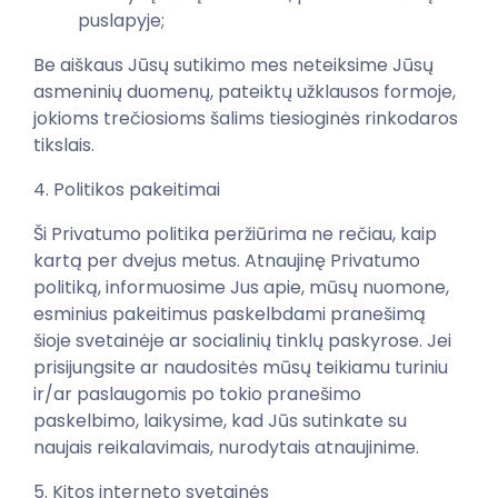
puslapyje;
Be aiškaus Jūsų sutikimo mes neteiksime Jūsų
asmeninių duomenų, pateiktų užklausos formoje,
jokioms trečiosioms šalims tiesioginės rinkodaros
tikslais.
4. Politikos pakeitimai
Ši Privatumo politika peržiūrima ne rečiau, kaip
kartą per dvejus metus. Atnaujinę Privatumo
politiką, informuosime Jus apie, mūsų nuomone,
esminius pakeitimus paskelbdami pranešimą
šioje svetainėje ar socialinių tinklų paskyrose. Jei
prisijungsite ar naudositės mūsų teikiamu turiniu
ir/ar paslaugomis po tokio pranešimo
paskelbimo, laikysime, kad Jūs sutinkate su
naujais reikalavimais, nurodytais atnaujinime.
5. Kitos interneto svetainės