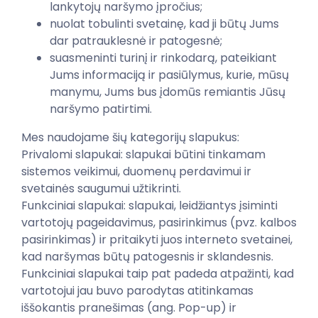
lankytojų naršymo įpročius;
nuolat tobulinti svetainę, kad ji būtų Jums
dar patrauklesnė ir patogesnė;
suasmeninti turinį ir rinkodarą, pateikiant
Jums informaciją ir pasiūlymus, kurie, mūsų
manymu, Jums bus įdomūs remiantis Jūsų
naršymo patirtimi.
Mes naudojame šių kategorijų slapukus:
Privalomi slapukai: slapukai būtini tinkamam
sistemos veikimui, duomenų perdavimui ir
svetainės saugumui užtikrinti.
Funkciniai slapukai: slapukai, leidžiantys įsiminti
vartotojų pageidavimus, pasirinkimus (pvz. kalbos
pasirinkimas) ir pritaikyti juos interneto svetainei,
kad naršymas būtų patogesnis ir sklandesnis.
Funkciniai slapukai taip pat padeda atpažinti, kad
vartotojui jau buvo parodytas atitinkamas
iššokantis pranešimas (ang. Pop-up) ir