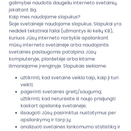
galimybei naudotis daugeliu interneto svetainių,
įskaitant šią.
Kaip mes naudojame slapukus?
Šioje svetainėje naudojame slapukus. Slapukai yra
nedideli tekstiniai failai (užimantys iki kelių KB),
kuriuos Jūsų interneto naršyklė apsilankant
mūsų interneto svetainėje arba naudojantis
svetainės paslaugomis patalpina Jūsų
kompiuteryje, planšetėje arba kitame
išmaniajame įrenginyje. Slapukais siekiame:
užtikrinti, kad svetainė veikia taip, kaip ji turi
veikti;
pagerinti svetainės greitį/saugumą;
užtikrinti, kad neturėsite iš naujo prisijungti
kaskart apsilankę svetainėje;
išsaugoti Jūsų pasirinktus nustatymus per
apsilankymą ir tarp jų;
analizuoti svetainės lankomumo statistiką ir