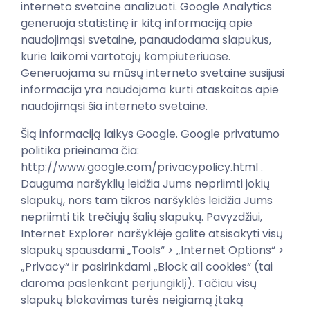
interneto svetaine analizuoti. Google Analytics
generuoja statistinę ir kitą informaciją apie
naudojimąsi svetaine, panaudodama slapukus,
kurie laikomi vartotojų kompiuteriuose.
Generuojama su mūsų interneto svetaine susijusi
informacija yra naudojama kurti ataskaitas apie
naudojimąsi šia interneto svetaine.
Šią informaciją laikys Google. Google privatumo
politika prieinama čia:
http://www.google.com/privacypolicy.html .
Dauguma naršyklių leidžia Jums nepriimti jokių
slapukų, nors tam tikros naršyklės leidžia Jums
nepriimti tik trečiųjų šalių slapukų. Pavyzdžiui,
Internet Explorer naršyklėje galite atsisakyti visų
slapukų spausdami „Tools“ > „Internet Options“ >
„Privacy“ ir pasirinkdami „Block all cookies“ (tai
daroma paslenkant perjungiklį). Tačiau visų
slapukų blokavimas turės neigiamą įtaką