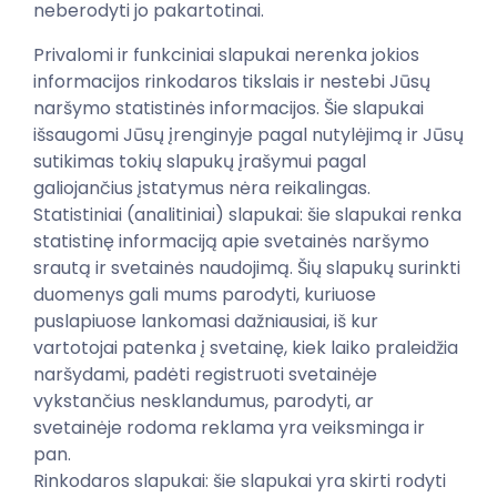
neberodyti jo pakartotinai.
Privalomi ir funkciniai slapukai nerenka jokios
informacijos rinkodaros tikslais ir nestebi Jūsų
naršymo statistinės informacijos. Šie slapukai
išsaugomi Jūsų įrenginyje pagal nutylėjimą ir Jūsų
sutikimas tokių slapukų įrašymui pagal
galiojančius įstatymus nėra reikalingas.
Statistiniai (analitiniai) slapukai: šie slapukai renka
statistinę informaciją apie svetainės naršymo
srautą ir svetainės naudojimą. Šių slapukų surinkti
duomenys gali mums parodyti, kuriuose
puslapiuose lankomasi dažniausiai, iš kur
vartotojai patenka į svetainę, kiek laiko praleidžia
naršydami, padėti registruoti svetainėje
vykstančius nesklandumus, parodyti, ar
svetainėje rodoma reklama yra veiksminga ir
pan.
Rinkodaros slapukai: šie slapukai yra skirti rodyti