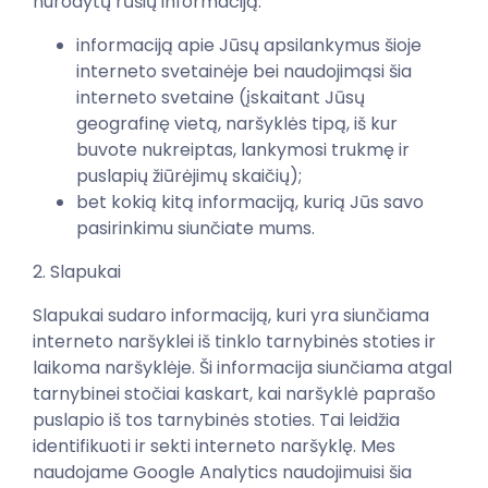
nurodytų rūšių informaciją:
informaciją apie Jūsų apsilankymus šioje
interneto svetainėje bei naudojimąsi šia
interneto svetaine (įskaitant Jūsų
geografinę vietą, naršyklės tipą, iš kur
buvote nukreiptas, lankymosi trukmę ir
puslapių žiūrėjimų skaičių);
bet kokią kitą informaciją, kurią Jūs savo
pasirinkimu siunčiate mums.
2. Slapukai
Slapukai sudaro informaciją, kuri yra siunčiama
interneto naršyklei iš tinklo tarnybinės stoties ir
laikoma naršyklėje. Ši informacija siunčiama atgal
tarnybinei stočiai kaskart, kai naršyklė paprašo
puslapio iš tos tarnybinės stoties. Tai leidžia
identifikuoti ir sekti interneto naršyklę. Mes
naudojame Google Analytics naudojimuisi šia