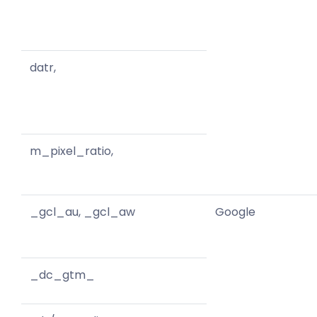
datr,
m_pixel_ratio,
_gcl_au, _gcl_aw
Google
_dc_gtm_